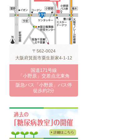
〒562-0024
大阪府箕面市粟生新家4-1-12
国道171号線
「小野原」交差点北東角
阪急バス「小野原」バス停
徒歩約2分