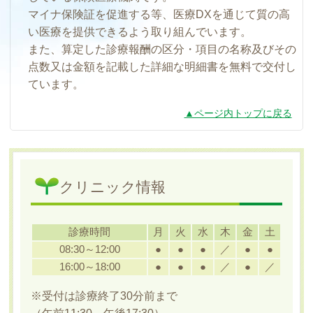
マイナ保険証を促進する等、医療DXを通じて質の高
い医療を提供できるよう取り組んでいます。
また、算定した診療報酬の区分・項目の名称及びその
点数又は金額を記載した詳細な明細書を無料で交付し
ています。
▲ページ内トップに戻る
クリニック情報
診療時間
月
火
水
木
金
土
08:30～12:00
●
●
●
／
●
●
16:00～18:00
●
●
●
／
●
／
※受付は診療終了30分前まで