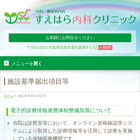
お気軽にお問合せください
〒562-0024 大阪府箕面市粟生新家4-1-12
» MAP
メニューを
開く
施設基準届出項目等
ホーム
»
施設基準届出項目等
電子的診療情報連携体制整備加算について
当院は診察室等において、オンライン資格確認等シス
テムにより取得した診療情報等を活用して診療を実施
している保険医療機関です。